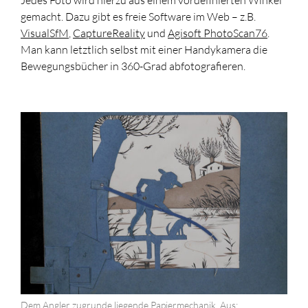
Jedes Foto wird hierzu aus einem vordefinierten Winkel
gemacht. Dazu gibt es freie Software im Web – z.B.
VisualSfM
,
CaptureReality
und
Agisoft PhotoScan76
.
Man kann letztlich selbst mit einer Handykamera die
Bewegungsbücher in 360-Grad abfotografieren.
Dem Angler zugrunde liegende Papiermechanik. Aus: