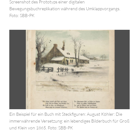
Screenshot des Prototyps einer digitalen
Bewegungsbuchreplikation während des Umklappvorgangs.
Foto: SBB-PK
Ein Beispiel für ein Buch mit Steckfiguren: August Köhler: Die
immerwährende Versetzung: ein lebendiges Bilderbuch für Groß
und Klein von 1865. Foto: SBB-PK