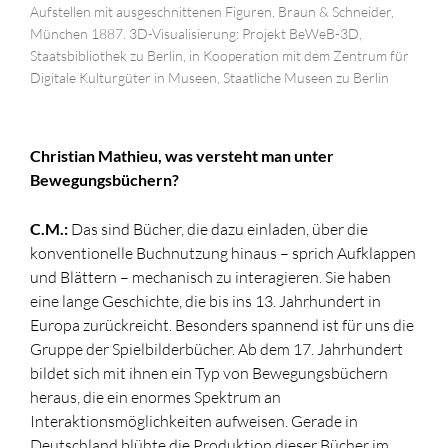
Aufstellen mit ausgeschnittenen Figuren, Braun & Schneider,
München 1887. 3D-Visualisierung: Projekt BeWeB-3D,
Staatsbibliothek zu Berlin, in Kooperation mit dem Zentrum für
Digitale Kulturgüter in Museen, Staatliche Museen zu Berlin
Christian Mathieu, was versteht man unter
Bewegungsbüchern?
C.M.:
Das sind Bücher, die dazu einladen, über die
konventionelle Buchnutzung hinaus – sprich Aufklappen
und Blättern – mechanisch zu interagieren. Sie haben
eine lange Geschichte, die bis ins 13. Jahrhundert in
Europa zurückreicht. Besonders spannend ist für uns die
Gruppe der Spielbilderbücher. Ab dem 17. Jahrhundert
bildet sich mit ihnen ein Typ von Bewegungsbüchern
heraus, die ein enormes Spektrum an
Interaktionsmöglichkeiten aufweisen. Gerade in
Deutschland blühte die Produktion dieser Bücher im