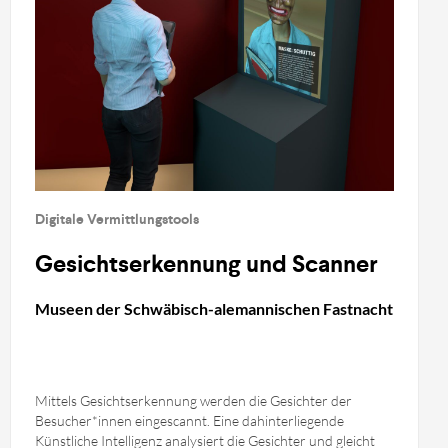
Digitale Vermittlungstools
Gesichtserkennung und Scanner
Museen der Schwäbisch-alemannischen Fastnacht
Mittels Gesichtserkennung werden die Gesichter der
Besucher*innen eingescannt. Eine dahinterliegende
Künstliche Intelligenz analysiert die Gesichter und gleicht