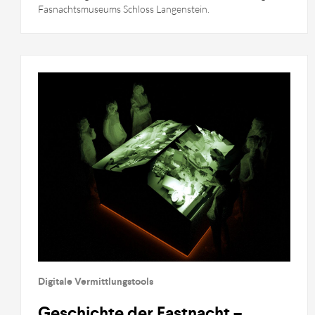
Fasnachtsmuseums Schloss Langenstein.
Digitale Vermittlungstools
Geschichte der Fastnacht –