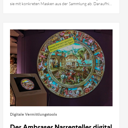
sie mit konkreten Masken aus der Sammlung ab. Daraufhin
wird Besucher*innen eine vom System ausgewählte Maske
virtuell “aufgesetzt” und bewegt sich mit dem echten
Konterfei mit. Zusatzinformationen erklären die jeweiligen
Maskentypen.
Digitale Vermittlungstools
Der Ambraser Narrenteller digital