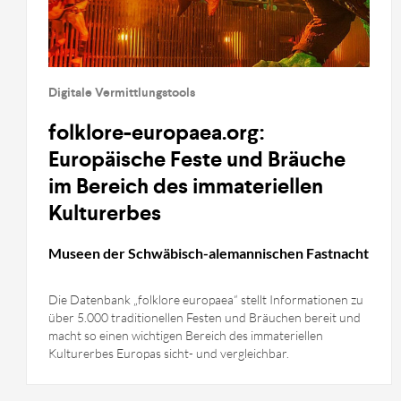
Digitale Vermittlungstools
folklore-europaea.org:
Europäische Feste und Bräuche
im Bereich des immateriellen
Kulturerbes
Museen der Schwäbisch-alemannischen Fastnacht
Die Datenbank „folklore europaea“ stellt Informationen zu
über 5.000 traditionellen Festen und Bräuchen bereit und
macht so einen wichtigen Bereich des immateriellen
Kulturerbes Europas sicht- und vergleichbar.