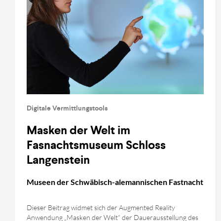
Digitale Vermittlungstools
Masken der Welt im
Fasnachtsmuseum Schloss
Langenstein
Museen der Schwäbisch-alemannischen Fastnacht
Dieser Beitrag widmet sich der Augmented Reality
Anwendung „Masken der Welt“ der Dauerausstellung des