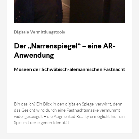
Digitale Vermittlungstools
Der „Narrenspiegel“ – eine AR-
Anwendung
Museen der Schwäbisch-alemannischen Fastnacht
Bin das ich? Ein Blick in den digitalen Spiegel verwirrt, denn
das Gesicht wird durch eine Fastnachtsmaske vermummt
widergespiegelt – die Augmented Reality ermöglicht hier ein
Spiel mit der eigenen Identität.