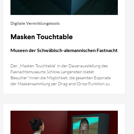
Digitale Vermittlungstools
Masken Touchtable
Museen der Schwäbisch-alemannischen Fastnacht
Der „Masken Touchtable” in der Dauerausstellung des
Fasnachtsmuseums Schloss Langenstein bietet
Besucher*innen die Möglichkeit, die gesamten Exponate
der Maskensammlung per Drag-and-Drop-Funktion zu
erforschen und miteinander zu vergleichen.